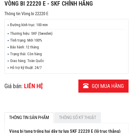
VÒNG BI 22220 E - SKF CHÍNH HÃNG
Thông tin
Vòng bi 22220 E
Đường kính trục:
100 mm
Thương hiệu:
SKF (Sweden)
Tình trạng:
Mới 100%
Bảo hành:
12 tháng
Trạng thái:
Còn hàng
Giao hàng:
Toàn Quốc
Hỗ trợ kỹ thuật:
24/7
Giá bán:
LIÊN HỆ
GỌI MUA HÀNG
THÔNG TIN SẢN PHẨM
THÔNG SỐ KỸ THUẬT
Vòng bi tang trống hai dãy tự lựa SKF 22220 E (lỗ trục thẳng)