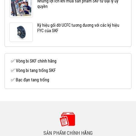
Những lợi ích khi mua sản phẩm SKF từ Đại lý ủy
quyền
Ký hiệu gối đỡ UCFC tương đương với các ký hiệu
FYC của SKF
✅ Vòng bi SKF chính hãng
✅ Vòng bi tang trống SKF
✅ Bạc đạn tang trống
SẢN PHẨM CHÍNH HÃNG