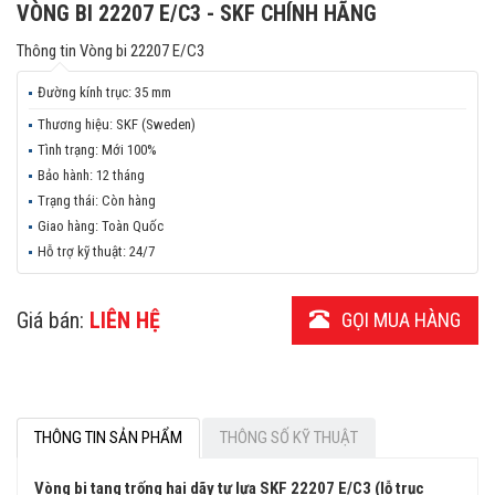
VÒNG BI 22207 E/C3 - SKF CHÍNH HÃNG
Thông tin
Vòng bi 22207 E/C3
Đường kính trục:
35 mm
Thương hiệu:
SKF (Sweden)
Tình trạng:
Mới 100%
Bảo hành:
12 tháng
Trạng thái:
Còn hàng
Giao hàng:
Toàn Quốc
Hỗ trợ kỹ thuật:
24/7
Giá bán:
LIÊN HỆ
GỌI MUA HÀNG
THÔNG TIN SẢN PHẨM
THÔNG SỐ KỸ THUẬT
Vòng bi tang trống hai dãy tự lựa SKF 22207 E/C3 (lỗ trục