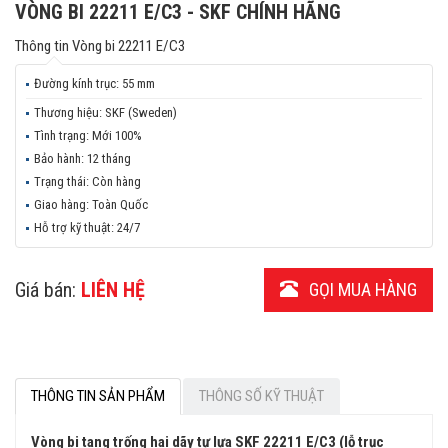
VÒNG BI 22211 E/C3 - SKF CHÍNH HÃNG
Thông tin
Vòng bi 22211 E/C3
Đường kính trục:
55 mm
Thương hiệu:
SKF (Sweden)
Tình trạng:
Mới 100%
Bảo hành:
12 tháng
Trạng thái:
Còn hàng
Giao hàng:
Toàn Quốc
Hỗ trợ kỹ thuật:
24/7
Giá bán:
LIÊN HỆ
GỌI MUA HÀNG
THÔNG TIN SẢN PHẨM
THÔNG SỐ KỸ THUẬT
Vòng bi tang trống hai dãy tự lựa SKF 22211 E/C3 (lỗ trục