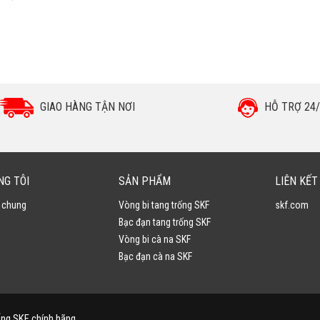
GIAO HÀNG TẬN NƠI
HỖ TRỢ 24/
NG TÔI
SẢN PHẨM
LIÊN KẾT
u chung
Vòng bi tang trống SKF
skf.com
Bạc đạn tang trống SKF
Vòng bi cà na SKF
Bạc đạn cà na SKF
ống SKF chính hãng