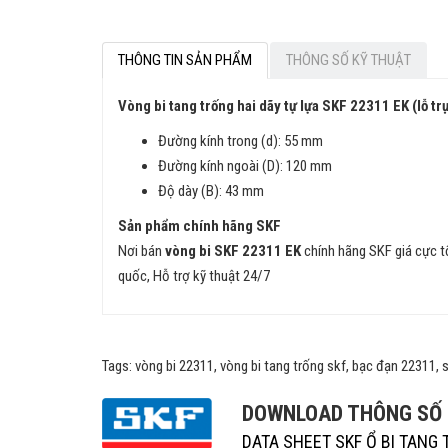
THÔNG TIN SẢN PHẨM
THÔNG SỐ KỸ THUẬT
Vòng bi tang trống hai dãy tự lựa SKF 22311 EK (lỗ tr
Đường kính trong (d): 55 mm
Đường kính ngoài (D): 120 mm
Độ dày (B): 43 mm
Sản phẩm chính hãng SKF
Nơi bán
vòng bi SKF 22311 EK
chính hãng SKF giá cực t
quốc, Hỗ trợ kỹ thuật 24/7
Tags: vòng bi 22311, vòng bi tang trống skf, bạc đạn 22311, 
DOWNLOAD THÔNG SỐ K
DATA SHEET SKF Ổ BI TANG