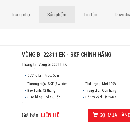
Trang chủ
Sản phẩm
Tin tức
Downlo
VÒNG BI 22311 EK - SKF CHÍNH HÃNG
Thông tin
Vòng bi 22311 EK
Đường kính trục:
55 mm
Thương hiệu:
SKF (Sweden)
Tình trạng:
Mới 100%
Bảo hành:
12 tháng
Trạng thái:
Còn hàng
Giao hàng:
Toàn Quốc
Hỗ trợ kỹ thuật:
24/7
Giá bán:
LIÊN HỆ
GỌI MUA HÀN