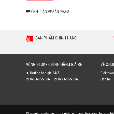
BÌNH LUẬN VỀ SẢN PHẨM
SẢN PHẨM CHÍNH HÃNG
VÒNG BI SKF CHÍNH HÃNG GIÁ RẺ
VỀ CHÚ
★ Hotline báo giá 24/7
Giới thiệ
✆
076 66 55 386
- ✆
079 66 55 386
Liên hệ
© vongbitangtrong.com - phân phối các loại vòng bi tang tr