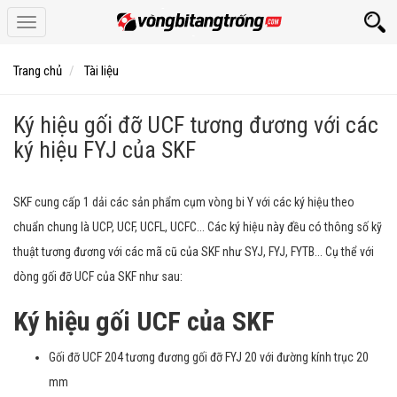
Toggle
navigation
Trang chủ
Tài liệu
Ký hiệu gối đỡ UCF tương đương với các
ký hiệu FYJ của SKF
SKF cung cấp 1 dải các sản phẩm cụm vòng bi Y với các ký hiệu theo
chuẩn chung là UCP, UCF, UCFL, UCFC... Các ký hiệu này đều có thông số kỹ
thuật tương đương với các mã cũ của SKF như SYJ, FYJ, FYTB... Cụ thể với
dòng gối đỡ UCF của SKF như sau:
Ký hiệu gối UCF của SKF
Gối đỡ UCF 204 tương đương gối đỡ FYJ 20 với đường kính trục 20
mm